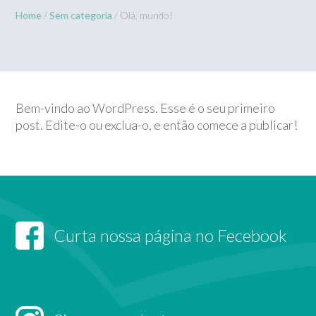
Home
/
Sem categoria
/ Olá, mundo!
Bem-vindo ao WordPress. Esse é o seu primeiro
post. Edite-o ou exclua-o, e então comece a publicar!
Curta nossa página no Fecebook